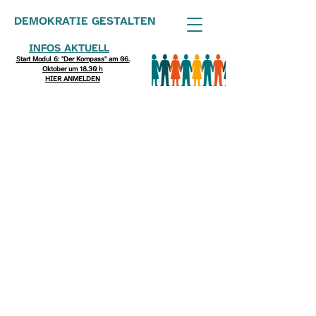
DEMOKRATIE GESTALTEN
INFOS AKTUELL
Start Modul 6: "Der Kompass" am 06.
Oktober um 18.30 h
HIER ANMELDEN
Gute Beziehungen
stärken auch
Demokratie.
Wir arbeiten mit Menschen und
Organisationen zusammen, die
unsere Haltung teilen:
Demokratie braucht Raum,
Beziehung, Verantwortung – und
Menschen, die sie tragen.