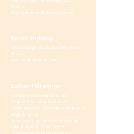
Neurowissenschaften. Buchautor,
Trainer.
https://brain-hr.de/net-of-brains/
Bernd Hufnagl
Neurobiologe, Buchautor, New Work -
Berater​​
www.berndhufnagel.com
Esther Hörantner
Expertin für Koordination und
Kooperation in internationalen
Organisationen, Strategieberatung und
Begleitung von
Transformationsprozessen für eine
zukunftsfähige Gesellschaft.​
www.achtsamkeits-akademie.at