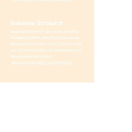
Susanne Strobach
Geschäftsführerin der Achtsamkeits-
Akademie Wien, Hochschullehrende,
Mediatorin, Autorin und Trainerin mit
den Schwerpunkten Achtsamkeit und
Neurowissenschaften.​
www.achtsamkeits-akademie.at
Helmut Johann Decker
Standortleiter FH Campus Wieselburg
Geschäftsführung
Leitung Wieselburg Study
Services
https://wieselburg.fhwn.ac.at